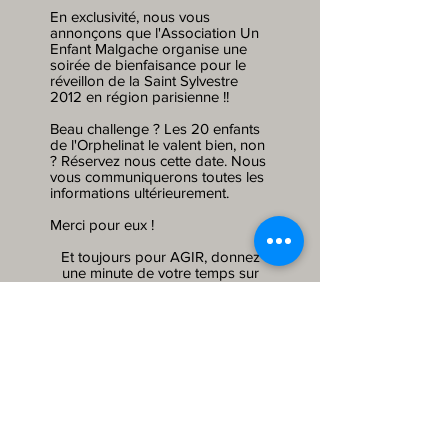
En exclusivité, nous vous
annonçons que l'Association Un
Enfant Malgache organise une
soirée de bienfaisance pour le
réveillon de la Saint Sylvestre
2012 en région parisienne !!
Beau challenge ? Les 20 enfants
de l'Orphelinat le valent bien, non
? Réservez nous cette date. Nous
vous communiquerons toutes les
informations ultérieurement.
Merci pour eux !
Et toujours pour AGIR, donnez
une minute de votre temps sur
http://www.mailforgood.com/asso
ciations/association-un-enfant-
malgache
.
c'est 5, 3 ou 1 cts pour eux
Vous pouvez ADHERER,
PARRAINER et DONNER en
cliquant sur le logo de
l'association,