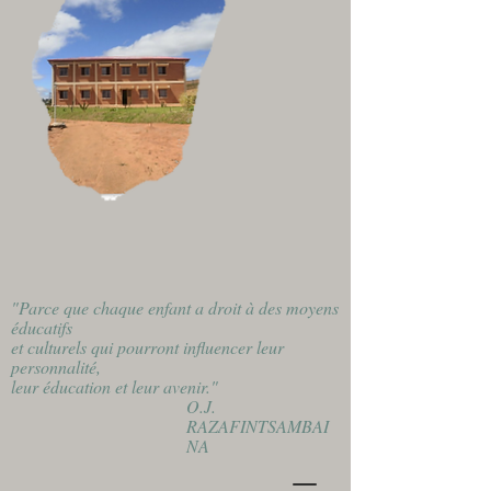
"Parce que chaque enfant a droit à des moyens
éducatifs
et culturels qui pourront influencer leur
personnalité,
leur éducation et leur avenir."
O.J.
RAZAFINTSAMBAI
NA