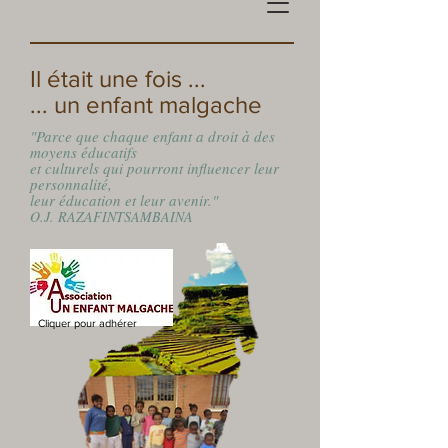
Il était une fois ...
... un enfant malgache
"Parce que chaque enfant a droit à des
moyens éducatifs
et culturels qui pourront influencer leur
personnalité,
leur éducation et leur avenir."
O.J. RAZAFINTSAMBAINA
Cliquer pour adhérer