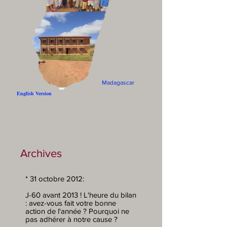
Madagascar
English Version
Archives
* 31 octobre 2012:
J-60 avant 2013 ! L'heure du bilan
: avez-vous fait votre bonne
action de l'année ? Pourquoi ne
pas adhérer à notre cause ?