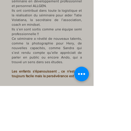
séminaire en développement professionnel
et personnel ALLGEN.
Ils ont contribué dans toute la logistique et
la réalisation du séminaire pour aider Tatie
Volatiana, la secrétaire de l’association,
coach en mindset.
Ils s’en sont sortis comme une équipe semi
professionnelle !!
Ce séminaire a révélé de nouveaux talents,
comme la photographie pour Hery, de
nouvelles capacités, comme Sandra qui
s’est rendu compte qu’elle appréciait de
parler en public ou encore Ando, qui a
trouvé un sens dans ses études.
Les enfants s'épanouissent , ce n'est pas
toujours facile mais la persévérance est là