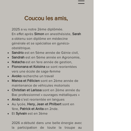
Coucou les amis,
2025 a vu notre 2ème diplômée.
En effet après
Simon
en anesthésiste,
Sarah
a obtenu son diplôme en médecine
générale et se spécialise en gynéco-
obstétrique.
Sandrio
est en 5ème année de Génie civil,
Sandrah
est en 5ème année en Agronomie,
Natacha
est en 1ere année de gestion,
Fiononana et Koloina
se sont reorientées
vers une école de sage-femme
Avoko
recherche un travail
Manoa et Félicien
sont en 2ème année de
maintenance de véhicules motorisés
Christian et Larissa
sont en 2ème année du
Bac professionnel « ouvrages métalliques »
Ando
s’est reorientée en langues
Au lycée,
Hery, Jean et Philbert
sont en
1ère,
Patrick et Anita
en 2nde.
Et
Sylvain
est en 3ème
2026 a débuté dans une belle énergie avec
la participation de toute la troupe au