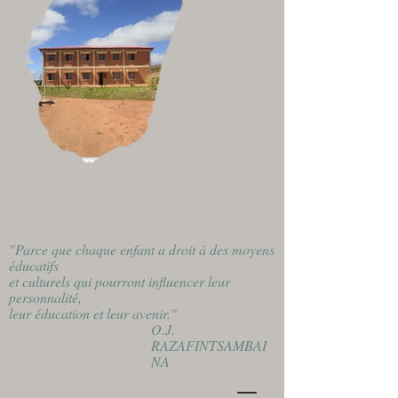
"Parce que chaque enfant a droit à des moyens
éducatifs
et culturels qui pourront influencer leur
personnalité,
leur éducation et leur avenir."
O.J.
RAZAFINTSAMBAI
NA